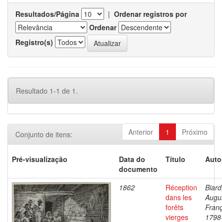
Resultados/Página
|
Ordenar registros por
Ordenar
Registro(s)
Resultado 1-1 de 1.
Anterior
1
Próximo
Conjunto de itens:
Pré-visualização
Data do
Título
Auto
documento
1862
Réception
Biard
dans les
Augu
forêts
Franç
vierges
1798