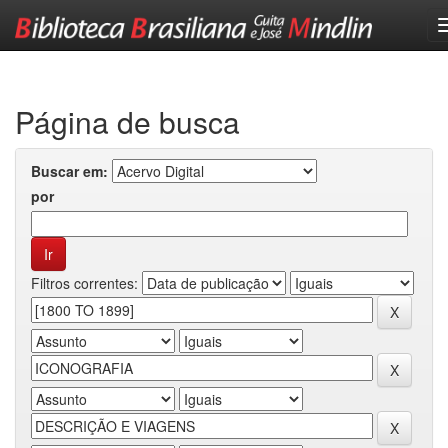
Skip
navigation
Página de busca
Buscar em:
por
Filtros correntes: