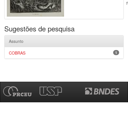
1
Sugestões de pesquisa
Assunto
COBRAS
1