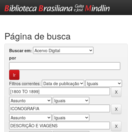
Skip
navigation
Página de busca
Buscar em:
por
Filtros correntes: