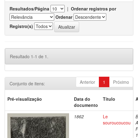
Resultados/Página
|
Ordenar registros por
Ordenar
Registro(s)
Resultado 1-1 de 1.
Anterior
1
Próximo
Conjunto de itens:
Pré-visualização
Data do
Título
A
documento
1862
Le
B
souroucoucou
A
F
1