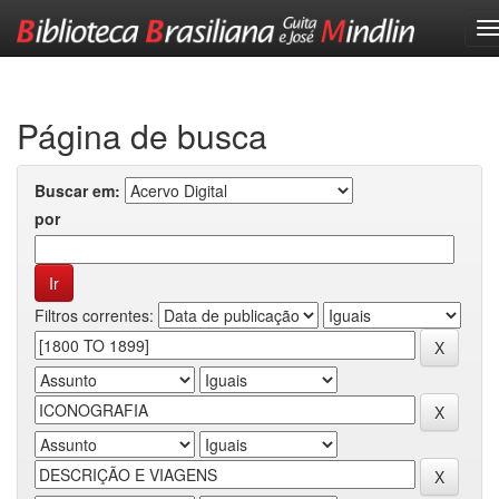
Skip
navigation
Página de busca
Buscar em:
por
Filtros correntes: