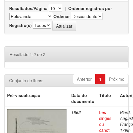
Resultados/Página
|
Ordenar registros por
Ordenar
Registro(s)
Resultado 1-2 de 2.
Anterior
1
Próximo
Conjunto de itens:
Pré-visualização
Data do
Título
Autor(
documento
1862
Les
Biard,
singes
Augus
du
Franço
canot
1798-