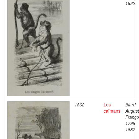
1882
1862
Les
Biard,
caïmans
Augus
Franço
1798-
1882