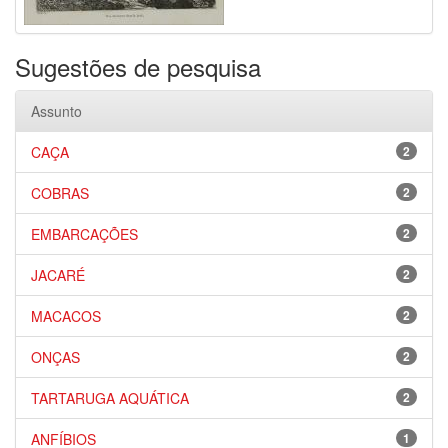
Sugestões de pesquisa
Assunto
CAÇA
2
COBRAS
2
EMBARCAÇÕES
2
JACARÉ
2
MACACOS
2
ONÇAS
2
TARTARUGA AQUÁTICA
2
ANFÍBIOS
1