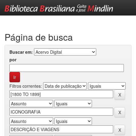
Skip
navigation
Página de busca
Buscar em:
por
Filtros correntes: