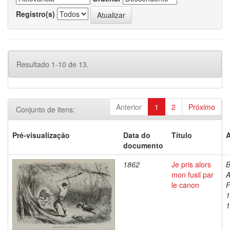
Registro(s)
Resultado 1-10 de 13.
Anterior
1
2
Próximo
Conjunto de itens:
Pré-visualização
Data do
Título
A
documento
1862
Je pris alors
B
mon fusil par
A
le canon
F
1
1