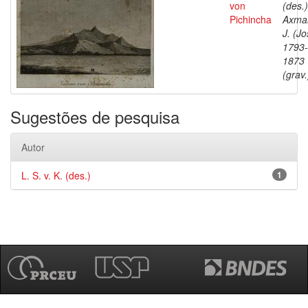
von
(des.)
Pichincha
Axma
J. (Jo
1793-
1873
(grav.
Sugestões de pesquisa
Autor
L. S. v. K. (des.)
1