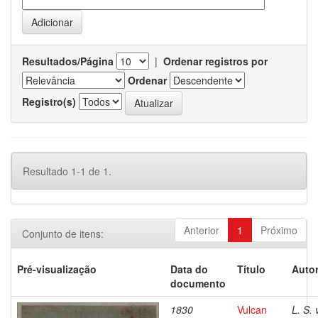
Resultados/Página
|
Ordenar registros por
Ordenar
Registro(s)
Resultado 1-1 de 1.
Anterior
1
Próximo
Conjunto de itens:
Pré-visualização
Data do
Título
Autor
documento
1830
Vulcan
L. S. 