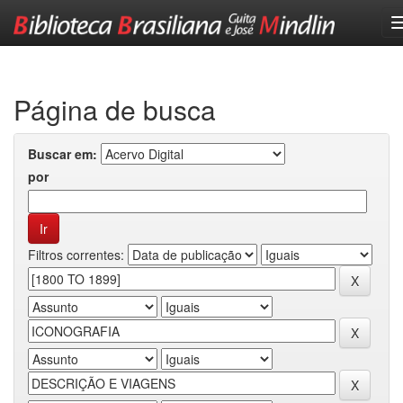
Skip
navigation
Página de busca
Buscar em:
por
Filtros correntes: