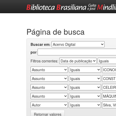
Skip
navigation
Página de busca
Buscar em:
por
Filtros correntes:
Retornar valores