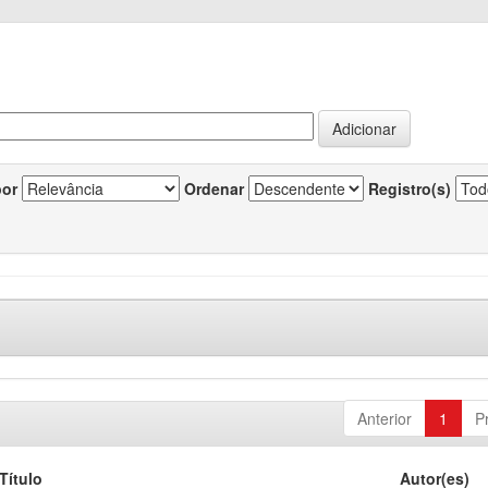
por
Ordenar
Registro(s)
Anterior
1
P
Título
Autor(es)