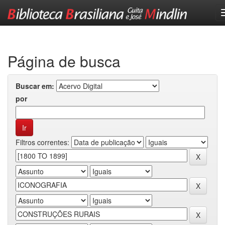
Skip
navigation
Página de busca
Buscar em:
por
Filtros correntes: