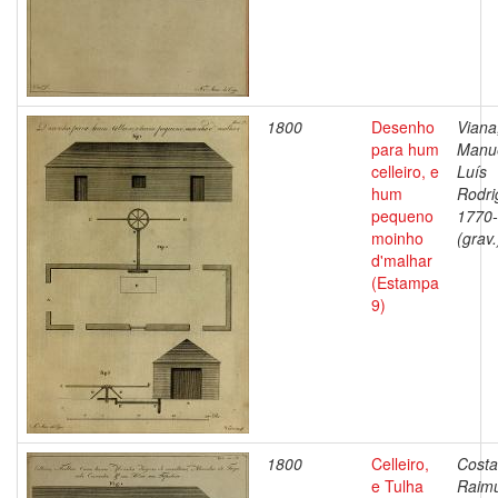
1800
Desenho
Viana
para hum
Manu
celleiro, e
Luís
hum
Rodri
pequeno
1770
moinho
(grav.
d'malhar
(Estampa
9)
1800
Celleiro,
Costa
e Tulha
Raim