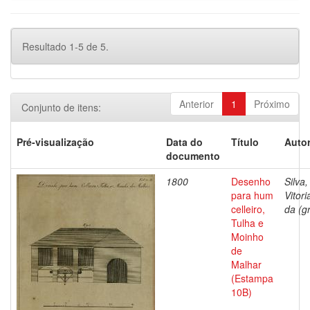
Resultado 1-5 de 5.
Anterior
1
Próximo
Conjunto de itens:
Pré-visualização
Data do
Título
Autor
documento
1800
Desenho
Silva,
para hum
Vitor
celleiro,
da (gr
Tulha e
Moinho
de
Malhar
(Estampa
10B)