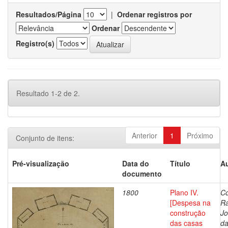
Resultados/Página
|
Ordenar registros por
Ordenar
Registro(s)
Resultado 1-2 de 2.
Anterior
1
Próximo
Conjunto de itens:
Pré-visualização
Data do
Título
Au
documento
1800
Plano IV.
Co
[Despesa na
R
construção
J
das casas
da