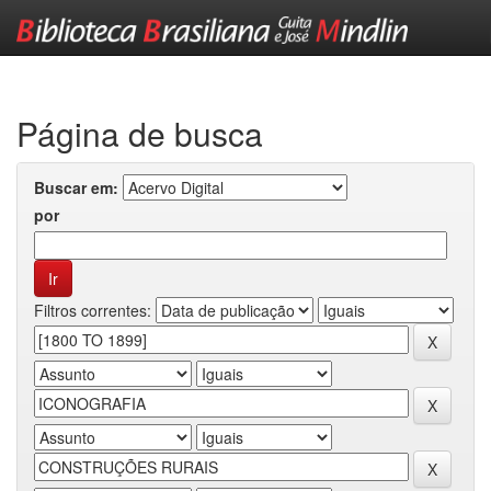
Skip
navigation
Página de busca
Buscar em:
por
Filtros correntes: