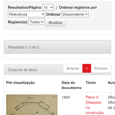
Resultados/Página
|
Ordenar registros por
Ordenar
Registro(s)
Resultado 1-2 de 2.
Anterior
1
Próximo
Conjunto de itens:
Pré-visualização
Data do
Título
Aut
documento
1800
Plano V.
Silv
[Despesa
Vito
na
da (
construção