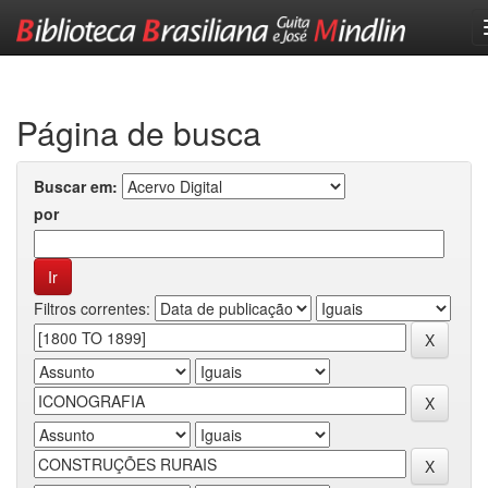
Skip
navigation
Página de busca
Buscar em:
por
Filtros correntes: