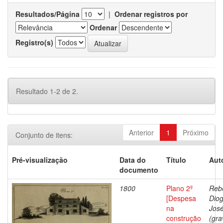
Resultados/Página
|
Ordenar registros por
Ordenar
Registro(s)
Resultado 1-2 de 2.
Anterior
1
Próximo
Conjunto de itens:
Pré-visualização
Data do
Título
Aut
documento
1800
Plano 2º
Rebe
[Despesa
Dio
na
Jos
construção
(gra