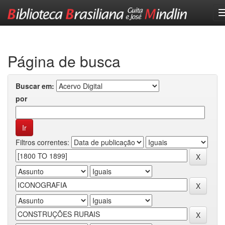
Skip
navigation
Página de busca
Buscar em:
por
Filtros correntes: