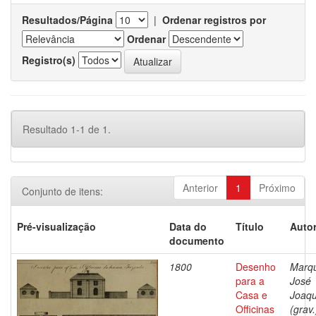
Resultados/Página
|
Ordenar registros por
Ordenar
Registro(s)
Resultado 1-1 de 1.
Anterior
1
Próximo
Conjunto de itens:
Pré-visualização
Data do
Título
Autor
documento
1800
Desenho
Marq
para a
José
Casa e
Joaq
Officinas
(grav.