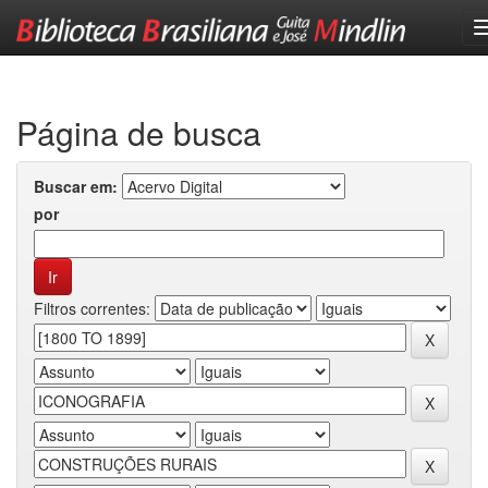
Skip
navigation
Página de busca
Buscar em:
por
Filtros correntes: