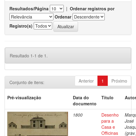
Resultados/Página
|
Ordenar registros por
Ordenar
Registro(s)
Resultado 1-1 de 1.
Anterior
1
Próximo
Conjunto de itens:
Pré-visualização
Data do
Título
Autor
documento
1800
Desenho
Marq
para a
José
Casa e
Joaq
Officinas
(grav.