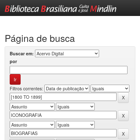
Skip
navigation
Página de busca
Buscar em:
por
Filtros correntes: