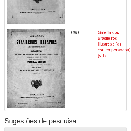
1861
Galeria dos
Brasileiros
Illustres : (os
contemporaneos)
(v.1)
Sugestões de pesquisa