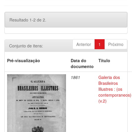
Resultado 1-2 de 2.
Anterior
1
Próximo
Conjunto de itens:
Pré-visualização
Data do
Título
documento
1861
Galeria dos
Brasileiros
Illustres : (os
contemporaneos)
(v.2)