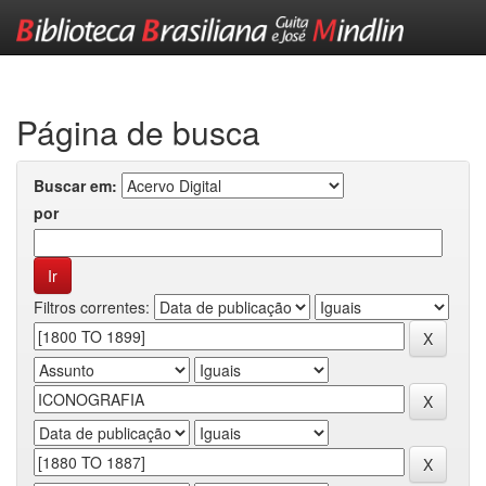
Skip
navigation
Página de busca
Buscar em:
por
Filtros correntes: