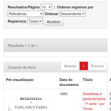
Resultados/Página
|
Ordenar registros por
Ordenar
Registro(s)
Resultado 1-1 de 1.
Anterior
1
Próximo
Conjunto de itens:
Pré-visualização
Data do
Título
documento
1883
Estadistas e
parlamentares
: 1ª serie / por
Timon
d