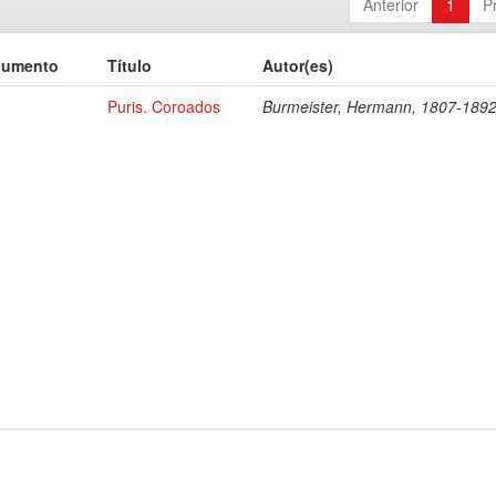
Anterior
1
P
cumento
Título
Autor(es)
Puris. Coroados
Burmeister, Hermann, 1807-189