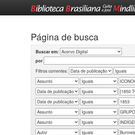
Skip
navigation
Página de busca
Buscar em:
por
Filtros correntes: