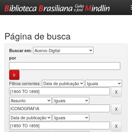
Skip
navigation
Página de busca
Buscar em:
por
Filtros correntes: