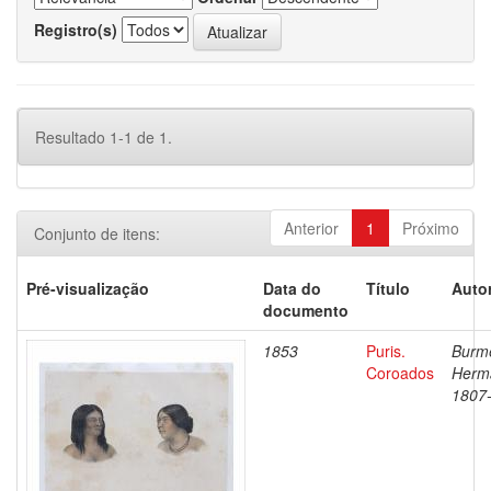
Registro(s)
Resultado 1-1 de 1.
Anterior
1
Próximo
Conjunto de itens:
Pré-visualização
Data do
Título
Autor
documento
1853
Puris.
Burme
Coroados
Herm
1807