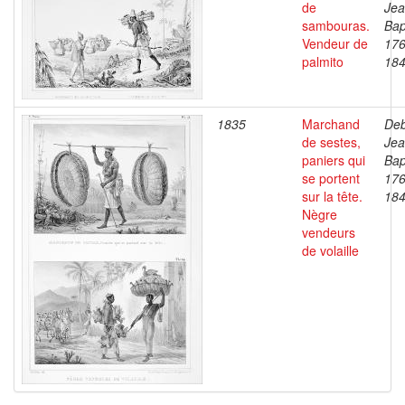
de
Je
sambouras.
Bap
Vendeur de
176
palmito
18
1835
Marchand
Deb
de sestes,
Je
paniers qui
Bap
se portent
176
sur la tête.
18
Nègre
vendeurs
de volaille