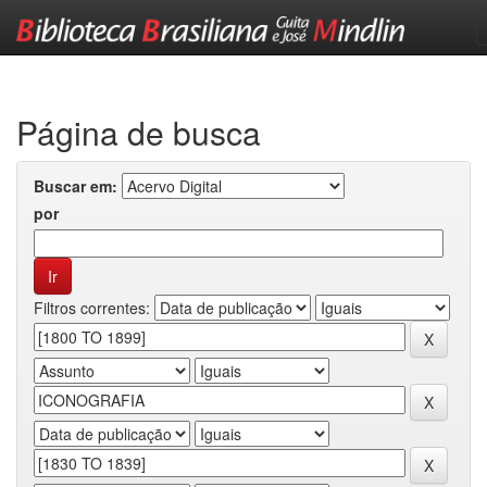
Skip
navigation
Página de busca
Buscar em:
por
Filtros correntes: