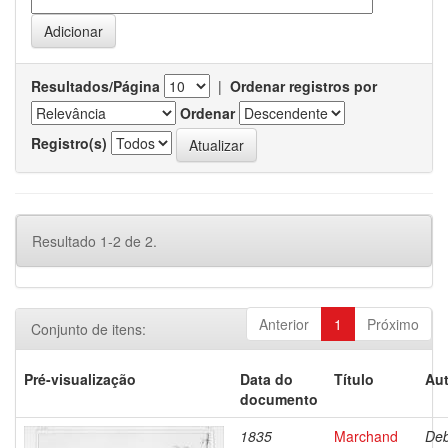
Resultados/Página
|
Ordenar registros por
Ordenar
Registro(s)
Resultado 1-2 de 2.
Anterior
1
Próximo
Conjunto de itens:
Pré-visualização
Data do
Título
Aut
documento
1835
Marchand
Deb