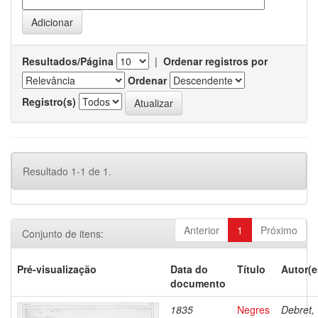
Resultados/Página
|
Ordenar registros por
Ordenar
Registro(s)
Resultado 1-1 de 1.
Anterior
1
Próximo
Conjunto de itens:
Pré-visualização
Data do
Título
Autor(e
documento
1835
Negres
Debret,