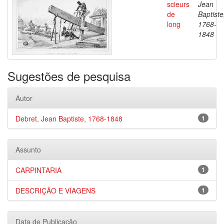
scieurs
Jean
de
Baptiste
long
1768-
1848
Sugestões de pesquisa
Autor
Debret, Jean Baptiste, 1768-1848
1
Assunto
CARPINTARIA
1
DESCRIÇÃO E VIAGENS
1
Data de Publicação