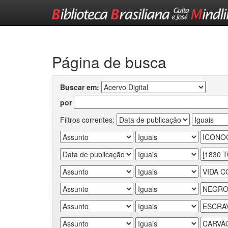
Skip
navigation
Página de busca
Buscar em:
por
Filtros correntes: