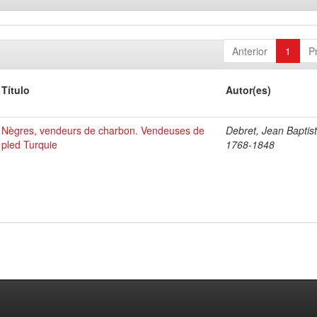
Anterior
1
P
Título
Autor(es)
Nègres, vendeurs de charbon. Vendeuses de
Debret, Jean Baptist
pled Turquie
1768-1848