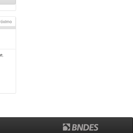
róximo
e,