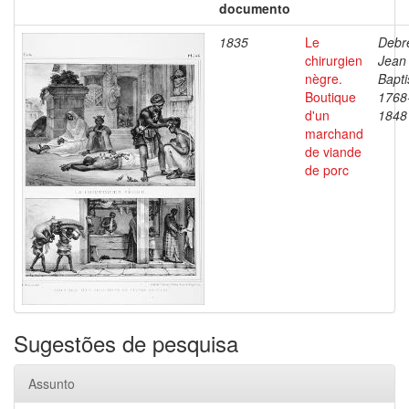
documento
1835
Le
Debre
chirurgien
Jean
nègre.
Bapti
Boutique
1768
d'un
1848
marchand
de viande
de porc
Sugestões de pesquisa
Assunto