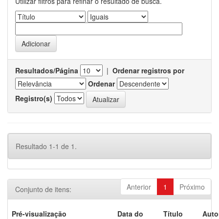
Utilizar filtros para refinar o resultado de busca.
Resultados/Página
|
Ordenar registros por
Ordenar
Registro(s)
Resultado 1-1 de 1.
Anterior
1
Próximo
Conjunto de itens:
Pré-visualização
Data do
Título
Auto