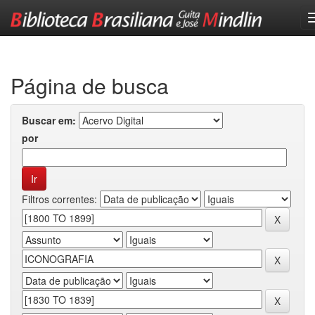
Skip
navigation
Página de busca
Buscar em:
por
Filtros correntes: