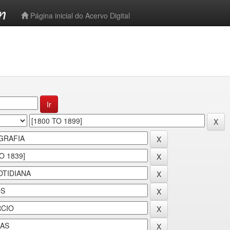
-->
Página inicial do Acervo Digital