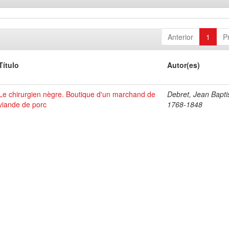
Anterior
1
P
Título
Autor(es)
Le chirurgien nègre. Boutique d'un marchand de
Debret, Jean Bapti
viande de porc
1768-1848