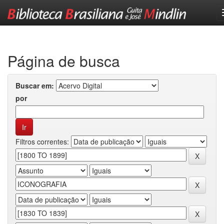
Skip
navigation
Página de busca
Buscar em:
por
Filtros correntes: