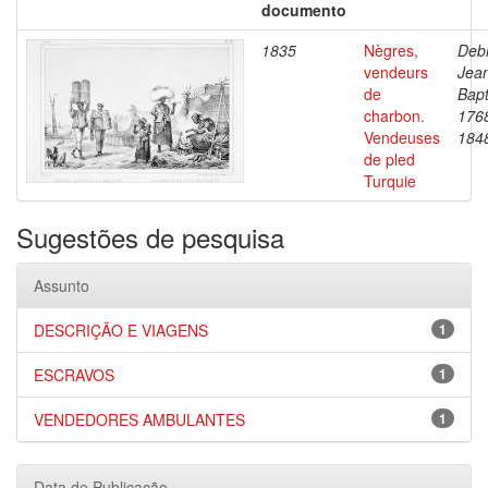
documento
1835
Nègres,
Debr
vendeurs
Jea
de
Bapt
charbon.
176
Vendeuses
184
de pled
Turquie
Sugestões de pesquisa
Assunto
DESCRIÇÃO E VIAGENS
1
ESCRAVOS
1
VENDEDORES AMBULANTES
1
Data de Publicação