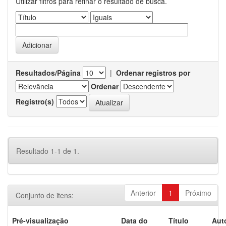
Utilizar filtros para refinar o resultado de busca.
Resultados/Página
|
Ordenar registros por
Ordenar
Registro(s)
Resultado 1-1 de 1.
Anterior
1
Próximo
Conjunto de itens:
Pré-visualização
Data do
Título
Aut