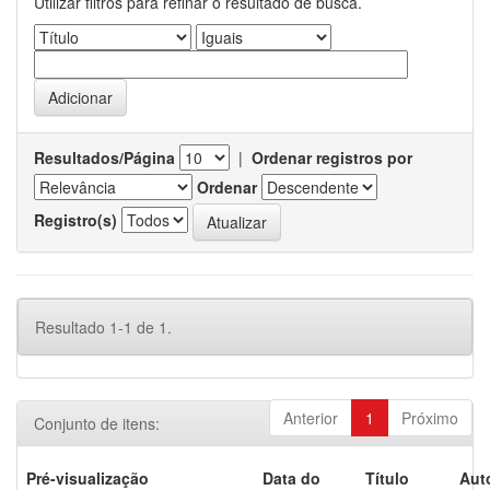
Utilizar filtros para refinar o resultado de busca.
Resultados/Página
|
Ordenar registros por
Ordenar
Registro(s)
Resultado 1-1 de 1.
Anterior
1
Próximo
Conjunto de itens:
Pré-visualização
Data do
Título
Aut