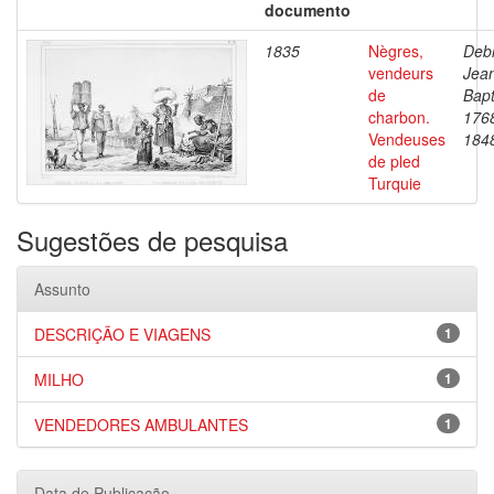
documento
1835
Nègres,
Debr
vendeurs
Jea
de
Bapt
charbon.
176
Vendeuses
184
de pled
Turquie
Sugestões de pesquisa
Assunto
DESCRIÇÃO E VIAGENS
1
MILHO
1
VENDEDORES AMBULANTES
1
Data de Publicação