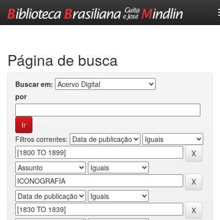
Skip
navigation
Página de busca
Buscar em:
por
Filtros correntes: