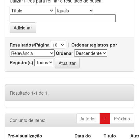
Utilizar filtros para refinar o resultado de busca.
Resultados/Página
|
Ordenar registros por
Ordenar
Registro(s)
Resultado 1-1 de 1.
Anterior
1
Próximo
Conjunto de itens:
Pré-visualização
Data do
Título
Aut