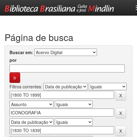
Skip
navigation
Página de busca
Buscar em:
por
Filtros correntes: