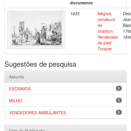
documento
1835
Nègres,
Debr
vendeurs
Jea
de
Bapt
charbon.
176
Vendeuses
184
de pled
Turquie
Sugestões de pesquisa
Assunto
ESCRAVOS
1
MILHO
1
VENDEDORES AMBULANTES
1
Data de Publicação