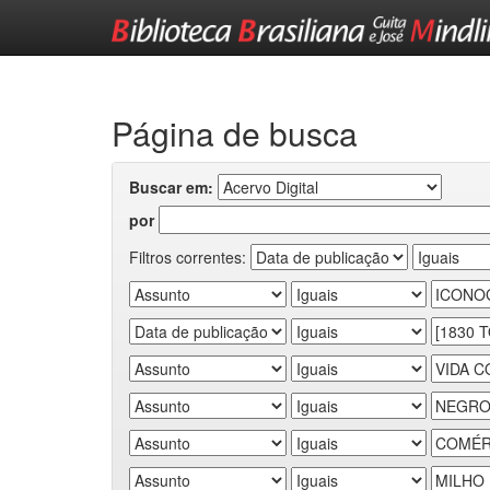
Skip
navigation
Página de busca
Buscar em:
por
Filtros correntes: