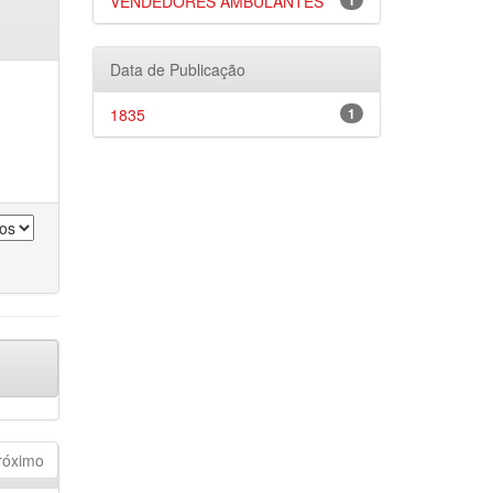
VENDEDORES AMBULANTES
1
Data de Publicação
1835
1
róximo