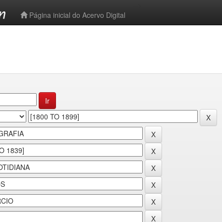
-->
Página inicial do Acervo Digital