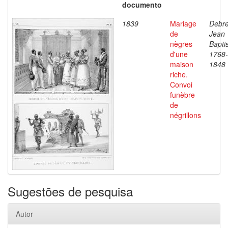
documento
1839
Mariage
Debre
de
Jean
nègres
Baptis
d'une
1768-
maison
1848
riche.
Convoi
funèbre
de
négrillons
Sugestões de pesquisa
Autor