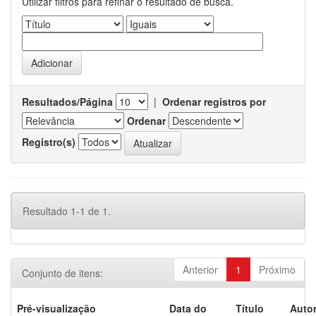
Utilizar filtros para refinar o resultado de busca.
Resultados/Página
|
Ordenar registros por
Ordenar
Registro(s)
Resultado 1-1 de 1.
Anterior
1
Próximo
Conjunto de itens:
Pré-visualização
Data do
Título
Autor