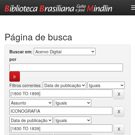
Skip
navigation
Página de busca
Buscar em:
por
Filtros correntes: