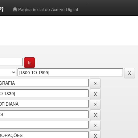
-->
Página inicial do Acervo Digital