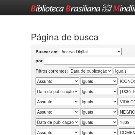
Skip
navigation
Página de busca
Buscar em:
por
Filtros correntes: