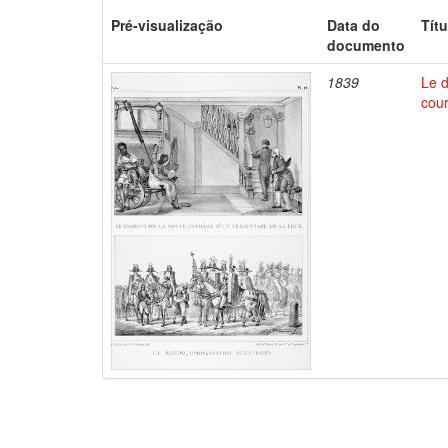
Pré-visualização
Data do
Títu
documento
1839
Le d
cour