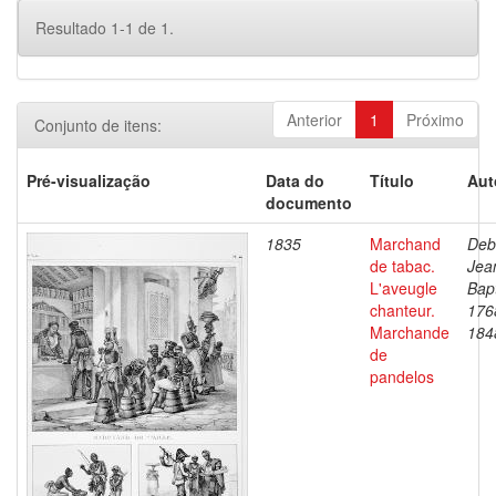
Resultado 1-1 de 1.
Anterior
1
Próximo
Conjunto de itens:
Pré-visualização
Data do
Título
Aut
documento
1835
Marchand
Deb
de tabac.
Jea
L'aveugle
Bapt
chanteur.
176
Marchande
184
de
pandelos