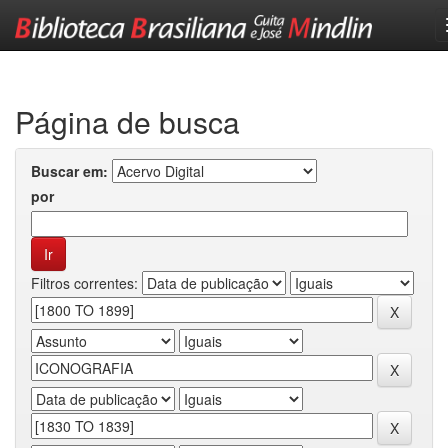
Skip
navigation
Página de busca
Buscar em:
por
Filtros correntes: