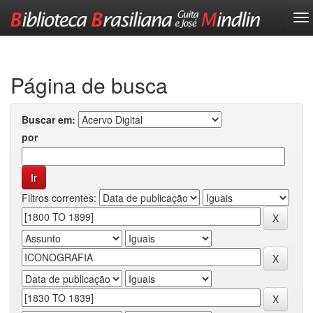
Skip
navigation
Página de busca
Buscar em:
por
Filtros correntes: