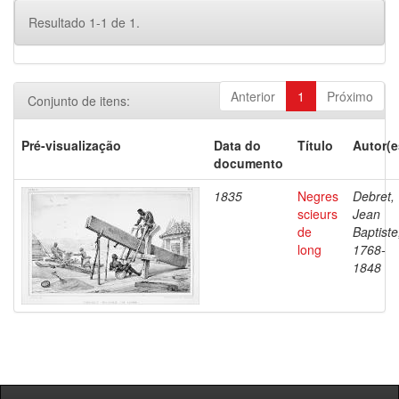
Resultado 1-1 de 1.
Anterior
1
Próximo
Conjunto de itens:
Pré-visualização
Data do
Título
Autor(e
documento
1835
Negres
Debret,
scieurs
Jean
de
Baptiste
long
1768-
1848