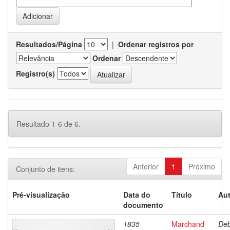
Resultados/Página
|
Ordenar registros por
Ordenar
Registro(s)
Resultado 1-6 de 6.
Anterior
1
Próximo
Conjunto de itens:
Pré-visualização
Data do
Título
Aut
documento
1835
Marchand
Deb