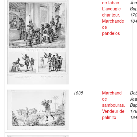
de tabac.
Je
L'aveugle
Bap
chanteur.
176
Marchande
18
de
pandelos
1835
Marchand
Deb
de
Je
sambouras.
Bap
Vendeur de
176
palmito
18