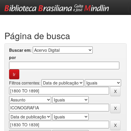
Skip
navigation
Página de busca
Buscar em:
por
Filtros correntes: