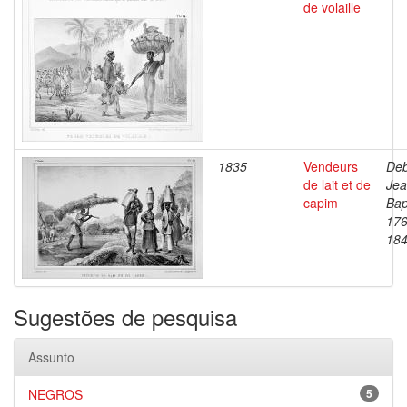
de volaille
1835
Vendeurs
Deb
de lait et de
Je
capim
Bap
176
18
Sugestões de pesquisa
Assunto
NEGROS
5