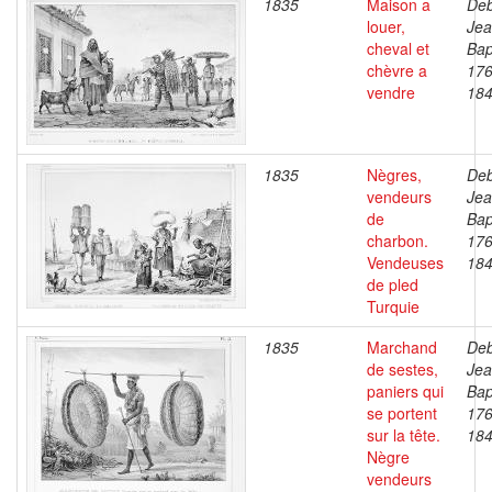
1835
Maison a
Deb
louer,
Je
cheval et
Bap
chèvre a
176
vendre
18
1835
Nègres,
Deb
vendeurs
Je
de
Bap
charbon.
176
Vendeuses
18
de pled
Turquie
1835
Marchand
Deb
de sestes,
Je
paniers qui
Bap
se portent
176
sur la tête.
18
Nègre
vendeurs