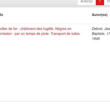
Anterior
1
P
lo
Autor(es)
ollier de fer : châtiment des fugitifs. Négres en
Debret, Je
ission : par un temps de pluie. Transport de tuiles
Baptiste, 1
1848