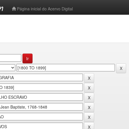
-->
Página inicial do Acervo Digital