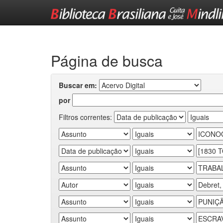
Skip
navigation
Página de busca
Buscar em:
por
Filtros correntes: