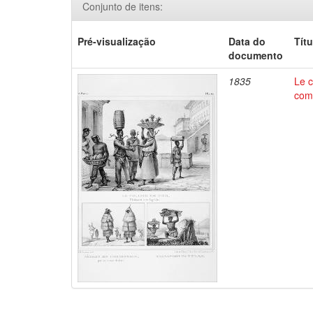
Conjunto de itens:
Pré-visualização
Data do
Títu
documento
1835
Le c
comm