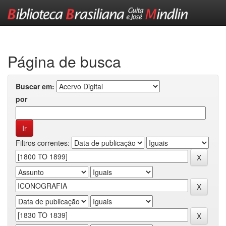
Skip
navigation
Página de busca
Buscar em:
por
Filtros correntes: