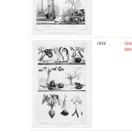
1834
Gra
tato