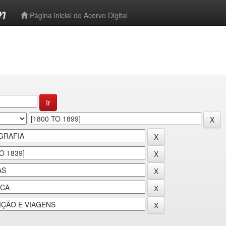
-->
Página inicial do Acervo Digital