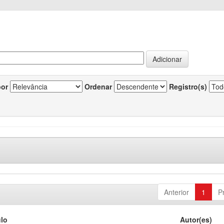
por
Ordenar
Registro(s)
Anterior
1
P
ulo
Autor(es)