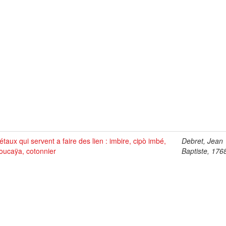
taux qui servent a faire des lien : imbire, cipò imbé,
Debret, Jean
oucaÿa, cotonnier
Baptiste, 176