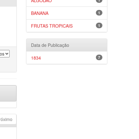
ALGODÃO
1
BANANA
1
FRUTAS TROPICAIS
1
Data de Publicação
1834
7
róximo