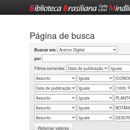
Skip
navigation
Página de busca
Buscar em:
por
Filtros correntes:
Retornar valores