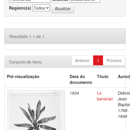
Registro(s)
Resultado 1-1 de 1.
Anterior
1
Próximo
Conjunto de itens:
Pré-visualização
Data do
Título
Autor
documento
1834
Le
Debret
bananier
Jean
Baptis
1768-
1848