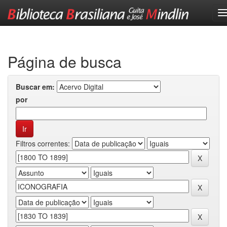
Skip
navigation
Página de busca
Buscar em:
por
Filtros correntes: