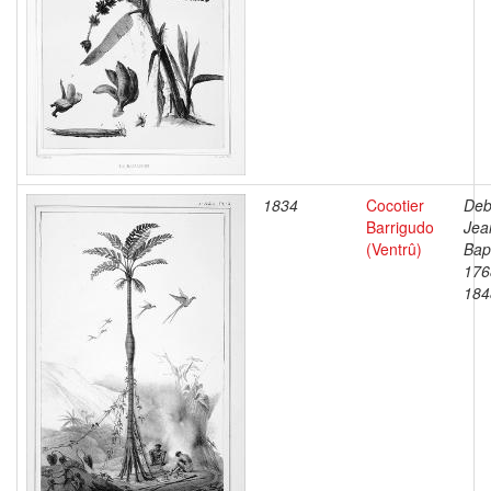
1834
Cocotier
Deb
Barrigudo
Jea
(Ventrû)
Bapt
176
184