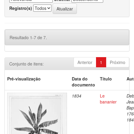
Registro(s)
Resultado 1-7 de 7.
Anterior
1
Próximo
Conjunto de itens:
Pré-visualização
Data do
Título
Aut
documento
1834
Le
Deb
bananier
Jea
Bapt
176
184