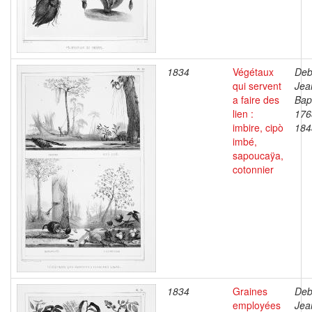
1834
Végétaux
Deb
qui servent
Jea
a faire des
Bapt
lien :
176
imbire, cipò
184
imbé,
sapoucaÿa,
cotonnier
1834
Graines
Deb
employées
Jea