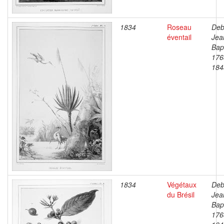
1834
Roseau
Deb
éventail
Jea
Bapt
176
184
1834
Végétaux
Deb
du Brésil
Jea
Bapt
176