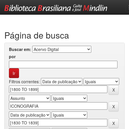
Skip
navigation
Página de busca
Buscar em:
por
Filtros correntes: