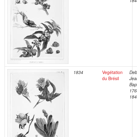
184
1834
Vegétation
Deb
du Brésil
Jea
Bapt
176
184