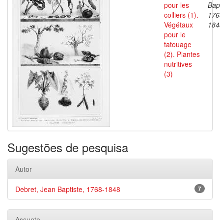
pour les
Bapt
colliers (1).
176
Végétaux
184
pour le
tatouage
(2). Plantes
nutritives
(3)
Sugestões de pesquisa
Autor
Debret, Jean Baptiste, 1768-1848
7
Assunto