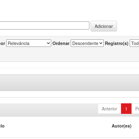
por
Ordenar
Registro(s)
Anterior
1
P
ulo
Autor(es)