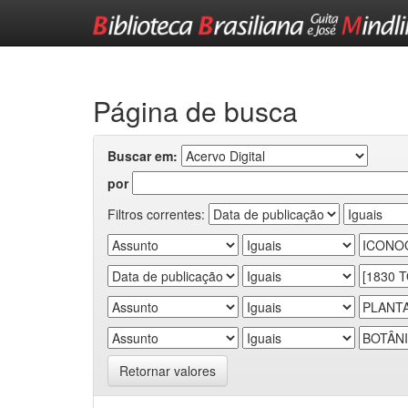
Skip
navigation
Página de busca
Buscar em:
por
Filtros correntes:
Retornar valores