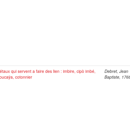
taux qui servent a faire des lien : imbire, cipò imbé,
Debret, Jean
oucaÿa, cotonnier
Baptiste, 176