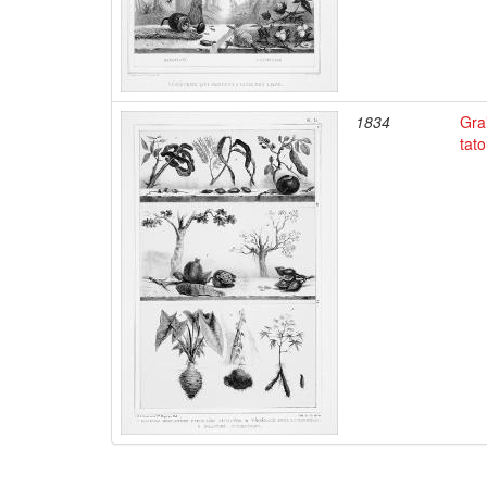
1834
Gra
tato