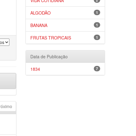
VIDA COTIDIANA
2
ALGODÃO
1
BANANA
1
FRUTAS TROPICAIS
1
Data de Publicação
1834
7
róximo