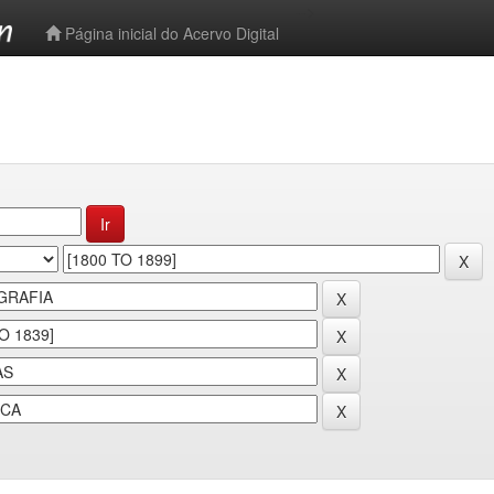
-->
Página inicial do Acervo Digital