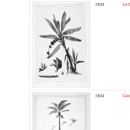
1834
Le 
1834
Coc