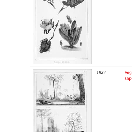
1834
Végé
sap