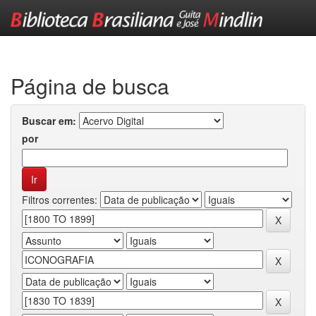
Skip
navigation
Página de busca
Buscar em:
por
Filtros correntes: