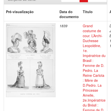
Pré-visualização
Data do
Título
documento
1839
Grand
costume de
cour. L’Archi-
Duchesse
Leopoldine,
1e.
Impératrice du
Brasil :
Femme de D.
Pedro. La
Reine Carlota
: Mère de
D.Pedro. La
Princesse
Amelie,
2e.Impératrice
du Brésil :
Femme de D.