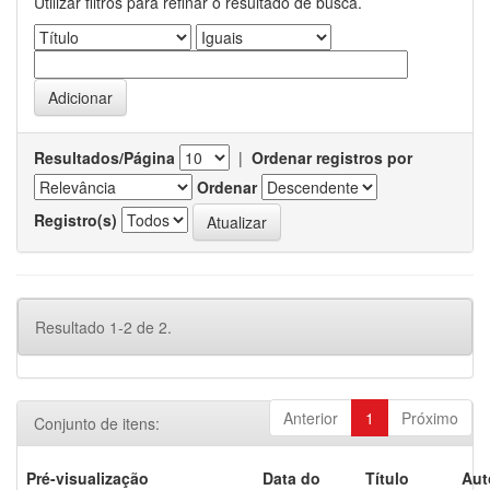
Utilizar filtros para refinar o resultado de busca.
Resultados/Página
|
Ordenar registros por
Ordenar
Registro(s)
Resultado 1-2 de 2.
Anterior
1
Próximo
Conjunto de itens:
Pré-visualização
Data do
Título
Aut