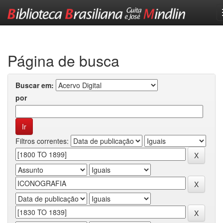
Skip
navigation
Página de busca
Buscar em:
por
Filtros correntes: