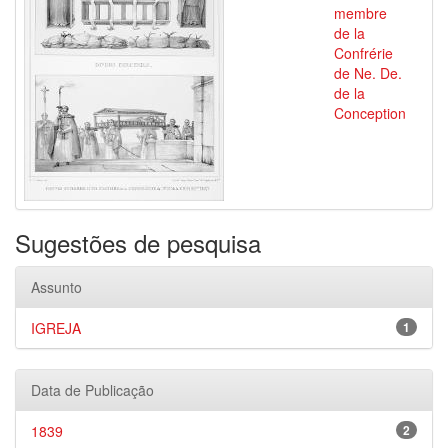
membre
de la
Confrérie
de Ne. De.
de la
Conception
Sugestões de pesquisa
Assunto
IGREJA
1
Data de Publicação
1839
2