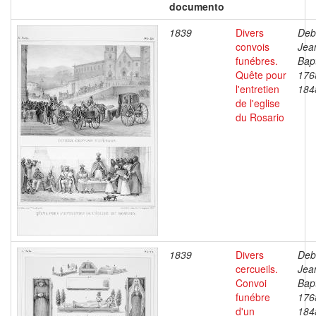
documento
1839
Divers
Deb
convois
Jea
funébres.
Bapt
Quête pour
176
l'entretien
184
de l'eglise
du Rosario
1839
Divers
Deb
cercueils.
Jea
Convoi
Bapt
funébre
176
d'un
184