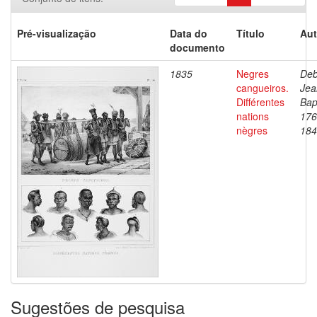
Pré-visualização
Data do
Título
Aut
documento
1835
Negres
Deb
cangueiros.
Jea
Différentes
Bap
nations
176
nègres
184
Sugestões de pesquisa