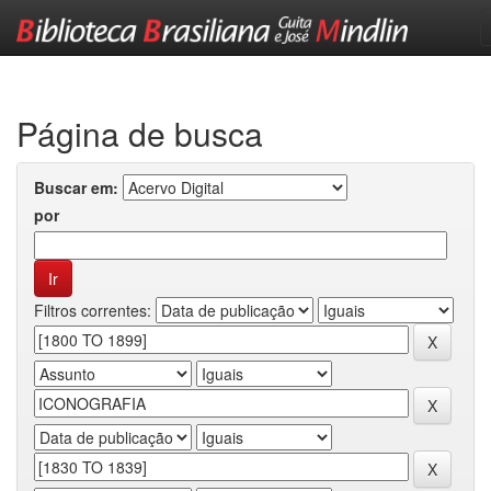
Skip
navigation
Página de busca
Buscar em:
por
Filtros correntes: