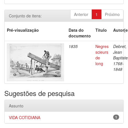
Anterior
1
Próximo
Conjunto de itens:
Pré-visualização
Data do
Título
Autor(e
documento
1835
Negres
Debret,
scieurs
Jean
de
Baptiste
long
1768-
1848
Sugestões de pesquisa
Assunto
VIDA COTIDIANA
1