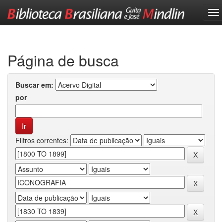
Skip
navigation
Página de busca
Buscar em:
por
Filtros correntes: