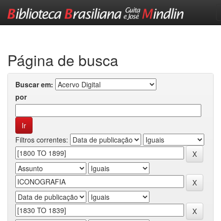
Skip
navigation
Página de busca
Buscar em:
por
Filtros correntes: