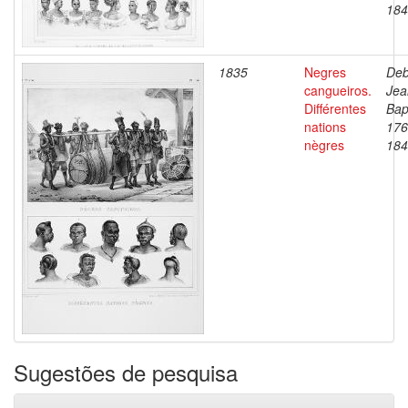
184
1835
Negres
Deb
cangueiros.
Jea
Différentes
Bap
nations
176
nègres
184
Sugestões de pesquisa