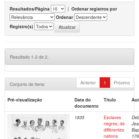
Resultados/Página
|
Ordenar registros por
Ordenar
Registro(s)
Resultado 1-2 de 2.
Anterior
1
Próximo
Conjunto de itens:
Pré-visualização
Data do
Título
Aut
documento
1835
Esclaves
Deb
nègres, de
Jea
diffèrentes
Bap
nations
176