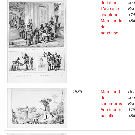
de tabac.
Je
L'aveugle
Bap
chanteur.
176
Marchande
18
de
pandelos
1835
Marchand
Deb
de
Je
sambouras.
Bap
Vendeur de
176
palmito
18