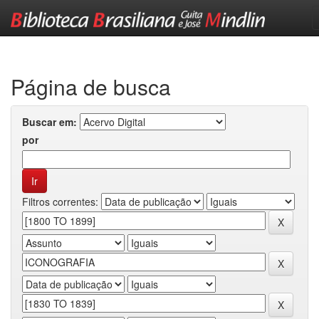
Skip
navigation
Página de busca
Buscar em:
por
Filtros correntes: