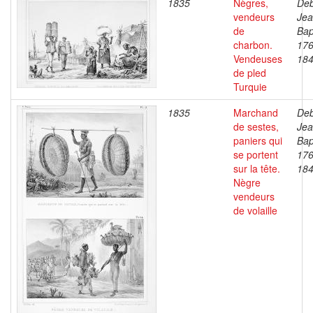
1835
Nègres,
Deb
vendeurs
Je
de
Bap
charbon.
176
Vendeuses
18
de pled
Turquie
1835
Marchand
Deb
de sestes,
Je
paniers qui
Bap
se portent
176
sur la tête.
18
Nègre
vendeurs
de volaille