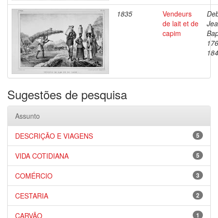
1835
Vendeurs
Deb
de lait et de
Je
capim
Bap
176
18
Sugestões de pesquisa
Assunto
DESCRIÇÃO E VIAGENS
5
VIDA COTIDIANA
5
COMÉRCIO
3
CESTARIA
2
CARVÃO
1