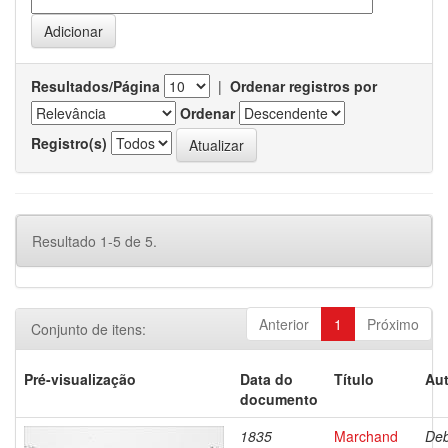
Resultados/Página
|
Ordenar registros por
Ordenar
Registro(s)
Resultado 1-5 de 5.
Anterior
1
Próximo
Conjunto de itens:
Pré-visualização
Data do
Título
Aut
documento
1835
Marchand
Deb