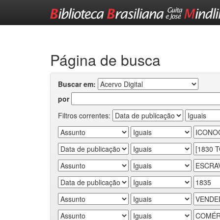
Skip
navigation
Página de busca
Buscar em:
por
Filtros correntes: