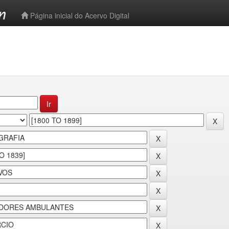
-->
Página inicial do Acervo Digital