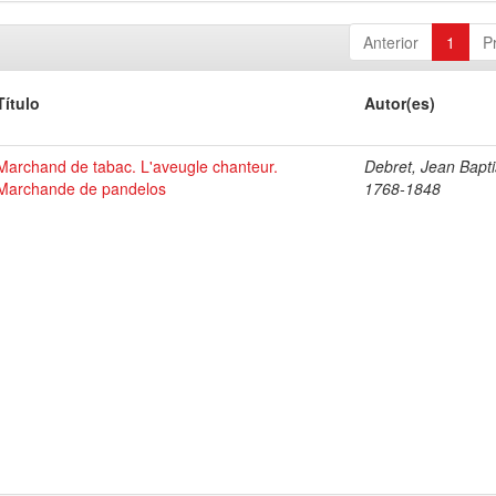
Anterior
1
P
Título
Autor(es)
Marchand de tabac. L'aveugle chanteur.
Debret, Jean Bapti
Marchande de pandelos
1768-1848