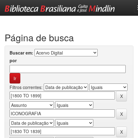
Skip
navigation
Página de busca
Buscar em:
por
Filtros correntes: