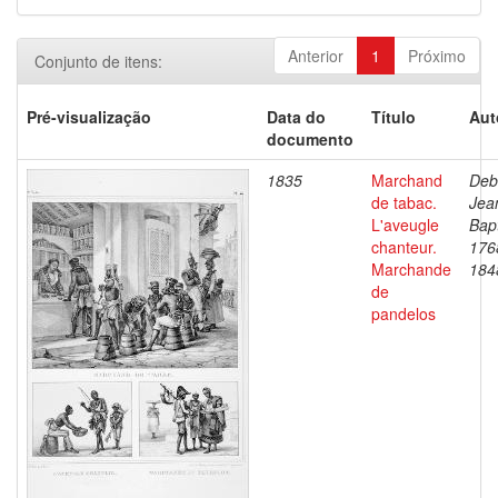
Anterior
1
Próximo
Conjunto de itens:
Pré-visualização
Data do
Título
Aut
documento
1835
Marchand
Deb
de tabac.
Jea
L'aveugle
Bapt
chanteur.
176
Marchande
184
de
pandelos