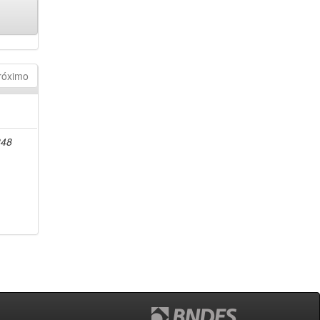
róximo
848