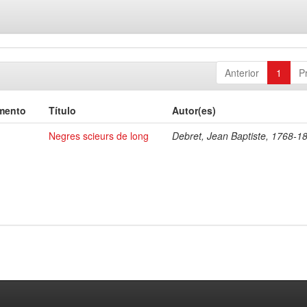
Anterior
1
P
mento
Título
Autor(es)
Negres scieurs de long
Debret, Jean Baptiste, 1768-1