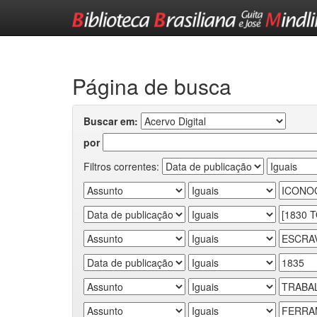
Skip
navigation
Página de busca
Buscar em:
por
Filtros correntes: