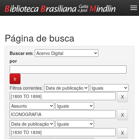
Skip
navigation
Página de busca
Buscar em:
por
Filtros correntes: