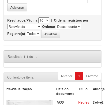
Resultados/Página
|
Ordenar registros por
Ordenar
Registro(s)
Resultado 1-1 de 1.
Anterior
1
Próximo
Conjunto de itens:
Pré-visualização
Data do
Título
Autor(e
documento
1835
Negres
Debret,