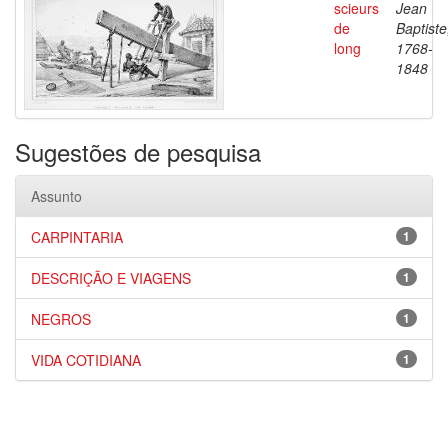
scieurs
Jean
de
Baptiste
long
1768-
1848
Sugestões de pesquisa
Assunto
CARPINTARIA
1
DESCRIÇÃO E VIAGENS
1
NEGROS
1
VIDA COTIDIANA
1