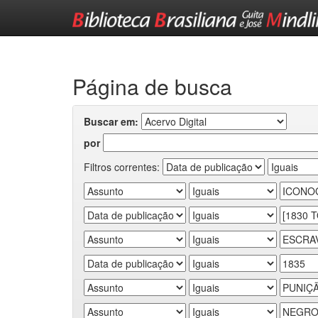
Skip
navigation
Página de busca
Buscar em:
por
Filtros correntes: