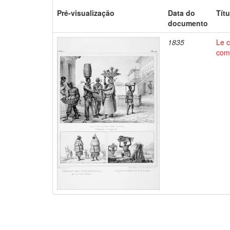
Pré-visualização
Data do
Títu
documento
1835
Le c
comm