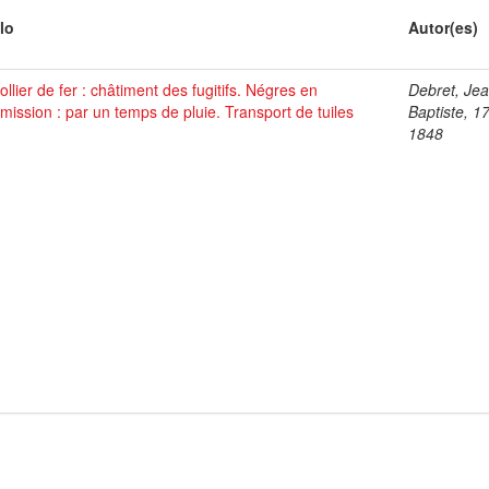
lo
Autor(es)
ollier de fer : châtiment des fugitifs. Négres en
Debret, Je
ission : par un temps de pluie. Transport de tuiles
Baptiste, 1
1848