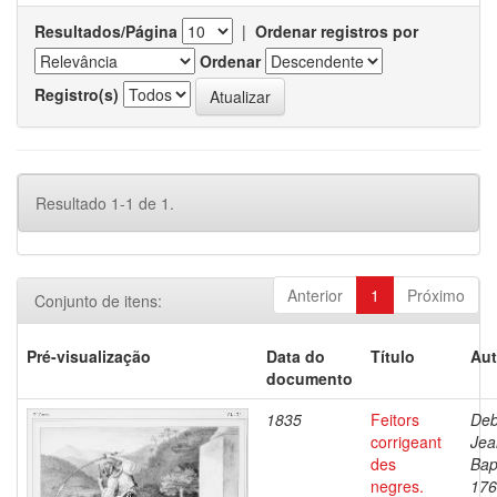
Resultados/Página
|
Ordenar registros por
Ordenar
Registro(s)
Resultado 1-1 de 1.
Anterior
1
Próximo
Conjunto de itens:
Pré-visualização
Data do
Título
Aut
documento
1835
Feitors
Deb
corrigeant
Jea
des
Bap
negres.
176