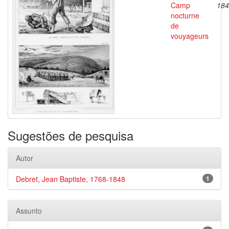
Camp
184
nocturne
de
vouyageurs
Sugestões de pesquisa
Autor
Debret, Jean Baptiste, 1768-1848
1
Assunto