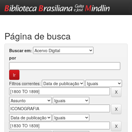
Skip
navigation
Página de busca
Buscar em:
por
Filtros correntes: