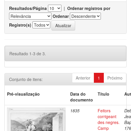
Resultados/Página
|
Ordenar registros por
Ordenar
Registro(s)
Resultado 1-3 de 3.
Anterior
1
Próximo
Conjunto de itens:
Pré-visualização
Data do
Título
Aut
documento
1835
Feitors
Deb
corrigeant
Je
des negres.
Bap
Camp
176