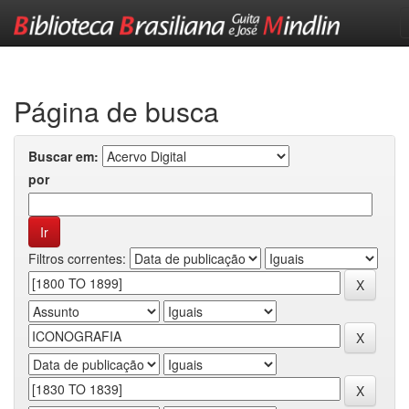
Skip
navigation
Página de busca
Buscar em:
por
Filtros correntes: