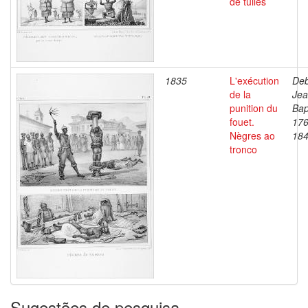
de tuiles
1835
L'exécution
Deb
de la
Je
punition du
Bap
fouet.
176
Nègres ao
18
tronco
Sugestões de pesquisa