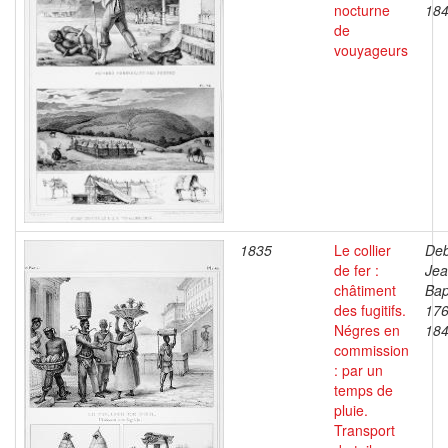
nocturne
18
de
vouyageurs
1835
Le collier
Deb
de fer :
Je
châtiment
Bap
des fugitifs.
176
Négres en
18
commission
: par un
temps de
pluie.
Transport