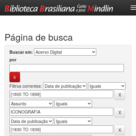
Skip
navigation
Página de busca
Buscar em:
por
Filtros correntes: