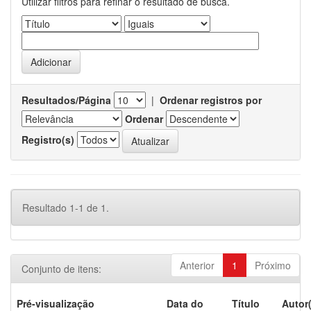
Utilizar filtros para refinar o resultado de busca.
Resultados/Página
|
Ordenar registros por
Ordenar
Registro(s)
Resultado 1-1 de 1.
Anterior
1
Próximo
Conjunto de itens:
Pré-visualização
Data do
Título
Autor